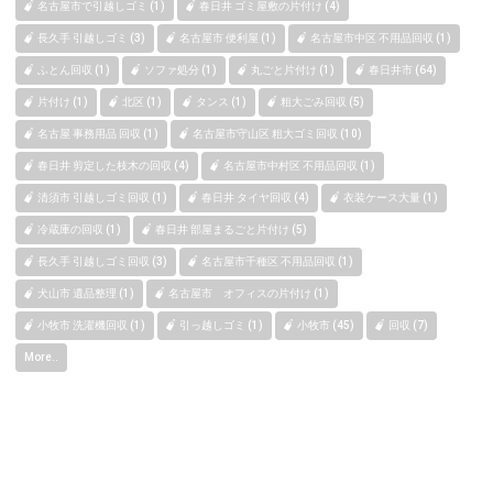
名古屋市で引越しゴミ (1)
春日井 ゴミ屋敷の片付け (4)
長久手 引越しゴミ (3)
名古屋市 便利屋 (1)
名古屋市中区 不用品回収 (1)
ふとん回収 (1)
ソファ処分 (1)
丸ごと片付け (1)
春日井市 (64)
片付け (1)
北区 (1)
タンス (1)
粗大ごみ回収 (5)
名古屋 事務用品 回収 (1)
名古屋市守山区 粗大ゴミ回収 (10)
春日井 剪定した枝木の回収 (4)
名古屋市中村区 不用品回収 (1)
清須市 引越しゴミ回収 (1)
春日井 タイヤ回収 (4)
衣装ケース大量 (1)
冷蔵庫の回収 (1)
春日井 部屋まるごと片付け (5)
長久手 引越しゴミ回収 (3)
名古屋市千種区 不用品回収 (1)
犬山市 遺品整理 (1)
名古屋市 オフィスの片付け (1)
小牧市 洗濯機回収 (1)
引っ越しゴミ (1)
小牧市 (45)
回収 (7)
More..