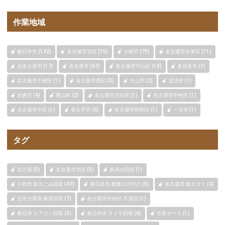
作業地域
春日井市 (142)
名古屋市北区 (15)
小牧市 (79)
名古屋市名東区 (11)
北名古屋市 (17)
名古屋市 (67)
名古屋市守山区 (10)
多治見市 (3)
名古屋市千種区 (1)
名古屋市西区 (3)
犬山市 (2)
清須市 (1)
岩倉市 (4)
豊山町 (2)
名古屋市天白区 (1)
名古屋市中村区 (1)
名古屋市中区 (1)
長久手市 (6)
名古屋市昭和区 (1)
一宮市 (1)
タグ
名古屋 (5)
名古屋市北区 (5)
家具の回収 (1)
小牧市 粗大ごみ回収 (47)
春日井市 倉庫の片付け (5)
名古屋市 粗大ゴミ (4)
北名古屋市 家具回収 (7)
名古屋市中村区 不用品 (1)
春日井 エアコン回収 (5)
春日井市 タイヤ回収 (6)
衣装ケース (1)