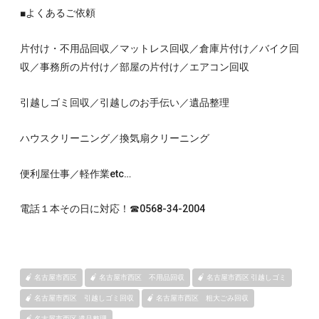
■よくあるご依頼
片付け・不用品回収／マットレス回収／倉庫片付け／バイク回
収／事務所の片付け／部屋の片付け／エアコン回収
引越しゴミ回収／引越しのお手伝い／遺品整理
ハウスクリーニング／換気扇クリーニング
便利屋仕事／軽作業etc…
電話１本その日に対応！☎0568-34-2004
名古屋市西区
名古屋市西区 不用品回収
名古屋市西区 引越しゴミ
名古屋市西区 引越しゴミ回収
名古屋市西区 粗大ごみ回収
名古屋市西区 遺品整理