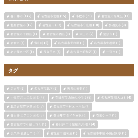
春日井市 (142)
名古屋市北区 (15)
小牧市 (79)
名古屋市名東区 (11)
北名古屋市 (17)
名古屋市 (67)
名古屋市守山区 (10)
多治見市 (3)
名古屋市千種区 (1)
名古屋市西区 (3)
犬山市 (2)
清須市 (1)
岩倉市 (4)
豊山町 (2)
名古屋市天白区 (1)
名古屋市中村区 (1)
名古屋市中区 (1)
長久手市 (6)
名古屋市昭和区 (1)
一宮市 (1)
タグ
名古屋 (5)
名古屋市北区 (5)
家具の回収 (1)
小牧市 粗大ごみ回収 (47)
春日井市 倉庫の片付け (5)
名古屋市 粗大ゴミ (4)
北名古屋市 家具回収 (7)
名古屋市中村区 不用品 (1)
春日井 エアコン回収 (5)
春日井市 タイヤ回収 (6)
衣装ケース (1)
名古屋市で引越しゴミ (1)
春日井 ゴミ屋敷の片付け (4)
長久手 引越しゴミ (3)
名古屋市 便利屋 (1)
名古屋市中区 不用品回収 (1)