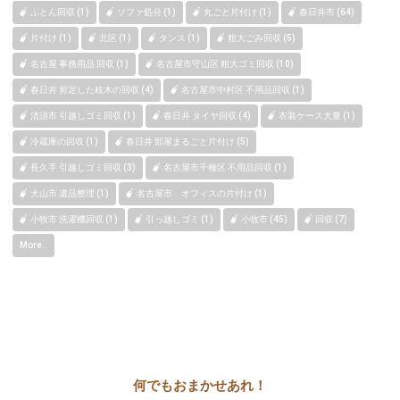
ふとん回収 (1)
ソファ処分 (1)
丸ごと片付け (1)
春日井市 (64)
片付け (1)
北区 (1)
タンス (1)
粗大ごみ回収 (5)
名古屋 事務用品 回収 (1)
名古屋市守山区 粗大ゴミ回収 (10)
春日井 剪定した枝木の回収 (4)
名古屋市中村区 不用品回収 (1)
清須市 引越しゴミ回収 (1)
春日井 タイヤ回収 (4)
衣装ケース大量 (1)
冷蔵庫の回収 (1)
春日井 部屋まるごと片付け (5)
長久手 引越しゴミ回収 (3)
名古屋市千種区 不用品回収 (1)
犬山市 遺品整理 (1)
名古屋市 オフィスの片付け (1)
小牧市 洗濯機回収 (1)
引っ越しゴミ (1)
小牧市 (45)
回収 (7)
More..