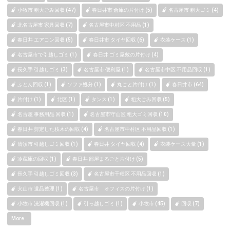
小牧市 粗大ごみ回収 (47)
春日井市 倉庫の片付け (5)
名古屋市 粗大ゴミ (4)
北名古屋市 家具回収 (7)
名古屋市中村区 不用品 (1)
春日井 エアコン回収 (5)
春日井市 タイヤ回収 (6)
衣装ケース (1)
名古屋市で引越しゴミ (1)
春日井 ゴミ屋敷の片付け (4)
長久手 引越しゴミ (3)
名古屋市 便利屋 (1)
名古屋市中区 不用品回収 (1)
ふとん回収 (1)
ソファ処分 (1)
丸ごと片付け (1)
春日井市 (64)
片付け (1)
北区 (1)
タンス (1)
粗大ごみ回収 (5)
名古屋 事務用品 回収 (1)
名古屋市守山区 粗大ゴミ回収 (10)
春日井 剪定した枝木の回収 (4)
名古屋市中村区 不用品回収 (1)
清須市 引越しゴミ回収 (1)
春日井 タイヤ回収 (4)
衣装ケース大量 (1)
冷蔵庫の回収 (1)
春日井 部屋まるごと片付け (5)
長久手 引越しゴミ回収 (3)
名古屋市千種区 不用品回収 (1)
犬山市 遺品整理 (1)
名古屋市 オフィスの片付け (1)
小牧市 洗濯機回収 (1)
引っ越しゴミ (1)
小牧市 (45)
回収 (7)
More..