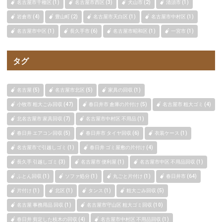
名古屋市千種区 (1)
名古屋市西区 (3)
犬山市 (2)
清須市 (1)
岩倉市 (4)
豊山町 (2)
名古屋市天白区 (1)
名古屋市中村区 (1)
名古屋市中区 (1)
長久手市 (6)
名古屋市昭和区 (1)
一宮市 (1)
タグ
名古屋 (5)
名古屋市北区 (5)
家具の回収 (1)
小牧市 粗大ごみ回収 (47)
春日井市 倉庫の片付け (5)
名古屋市 粗大ゴミ (4)
北名古屋市 家具回収 (7)
名古屋市中村区 不用品 (1)
春日井 エアコン回収 (5)
春日井市 タイヤ回収 (6)
衣装ケース (1)
名古屋市で引越しゴミ (1)
春日井 ゴミ屋敷の片付け (4)
長久手 引越しゴミ (3)
名古屋市 便利屋 (1)
名古屋市中区 不用品回収 (1)
ふとん回収 (1)
ソファ処分 (1)
丸ごと片付け (1)
春日井市 (64)
片付け (1)
北区 (1)
タンス (1)
粗大ごみ回収 (5)
名古屋 事務用品 回収 (1)
名古屋市守山区 粗大ゴミ回収 (10)
春日井 剪定した枝木の回収 (4)
名古屋市中村区 不用品回収 (1)