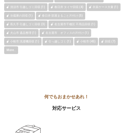
清須市 引越しゴミ回収 (1)
春日井 タイヤ回収 (4)
衣装ケース大量 (1)
冷蔵庫の回収 (1)
春日井 部屋まるごと片付け (5)
長久手 引越しゴミ回収 (3)
名古屋市千種区 不用品回収 (1)
犬山市 遺品整理 (1)
名古屋市 オフィスの片付け (1)
小牧市 洗濯機回収 (1)
引っ越しゴミ (1)
小牧市 (45)
回収 (7)
More..
対応サービス