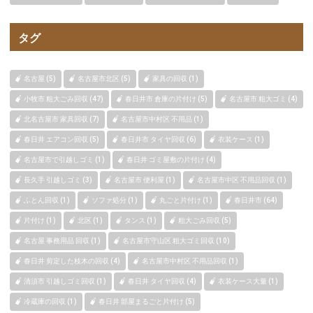
タグ
名古屋 (5)
名古屋市北区 (5)
家具の回収 (1)
小牧市 粗大ごみ回収 (47)
春日井市 倉庫の片付け (5)
名古屋市 粗大ゴミ (4)
北名古屋市 家具回収 (7)
名古屋市中村区 不用品 (1)
春日井 エアコン回収 (5)
春日井市 タイヤ回収 (6)
衣装ケース (1)
名古屋市で引越しゴミ (1)
春日井 ゴミ屋敷の片付け (4)
長久手 引越しゴミ (3)
名古屋市 便利屋 (1)
名古屋市中区 不用品回収 (1)
ふとん回収 (1)
ソファ処分 (1)
丸ごと片付け (1)
春日井市 (64)
片付け (1)
北区 (1)
タンス (1)
粗大ごみ回収 (5)
名古屋 事務用品 回収 (1)
名古屋市守山区 粗大ゴミ回収 (10)
春日井 剪定した枝木の回収 (4)
名古屋市中村区 不用品回収 (1)
清須市 引越しゴミ回収 (1)
春日井 タイヤ回収 (4)
衣装ケース大量 (1)
冷蔵庫の回収 (1)
春日井 部屋まるごと片付け (5)