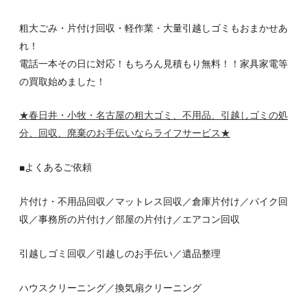
粗大ごみ・片付け回収・軽作業・大量引越しゴミもおまかせあ
れ！
電話一本その日に対応！もちろん見積もり無料！！家具家電等
の買取始めました！
★春日井・小牧・名古屋の粗大ゴミ、不用品、引越しゴミの処
分、回収、廃棄のお手伝いならライフサービス
★
■よくあるご依頼
片付け・不用品回収／マットレス回収／倉庫片付け／バイク回
収／事務所の片付け／部屋の片付け／エアコン回収
引越しゴミ回収／引越しのお手伝い／遺品整理
ハウスクリーニング／換気扇クリーニング