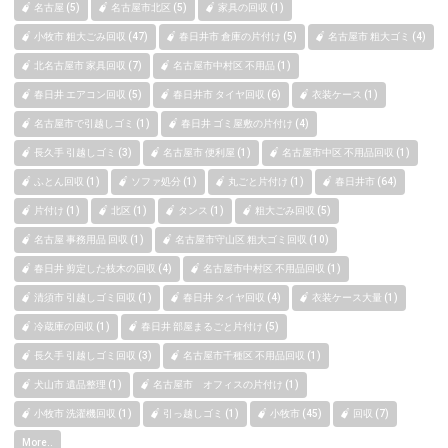
名古屋 (5)
名古屋市北区 (5)
家具の回収 (1)
小牧市 粗大ごみ回収 (47)
春日井市 倉庫の片付け (5)
名古屋市 粗大ゴミ (4)
北名古屋市 家具回収 (7)
名古屋市中村区 不用品 (1)
春日井 エアコン回収 (5)
春日井市 タイヤ回収 (6)
衣装ケース (1)
名古屋市で引越しゴミ (1)
春日井 ゴミ屋敷の片付け (4)
長久手 引越しゴミ (3)
名古屋市 便利屋 (1)
名古屋市中区 不用品回収 (1)
ふとん回収 (1)
ソファ処分 (1)
丸ごと片付け (1)
春日井市 (64)
片付け (1)
北区 (1)
タンス (1)
粗大ごみ回収 (5)
名古屋 事務用品 回収 (1)
名古屋市守山区 粗大ゴミ回収 (10)
春日井 剪定した枝木の回収 (4)
名古屋市中村区 不用品回収 (1)
清須市 引越しゴミ回収 (1)
春日井 タイヤ回収 (4)
衣装ケース大量 (1)
冷蔵庫の回収 (1)
春日井 部屋まるごと片付け (5)
長久手 引越しゴミ回収 (3)
名古屋市千種区 不用品回収 (1)
犬山市 遺品整理 (1)
名古屋市 オフィスの片付け (1)
小牧市 洗濯機回収 (1)
引っ越しゴミ (1)
小牧市 (45)
回収 (7)
More..