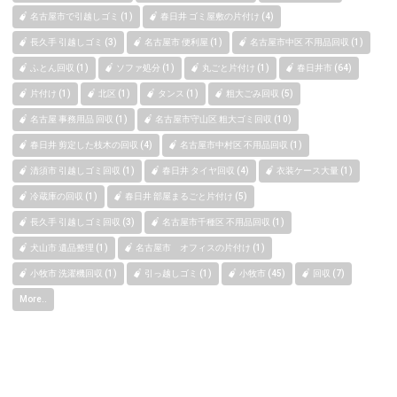
名古屋市で引越しゴミ (1)
春日井 ゴミ屋敷の片付け (4)
長久手 引越しゴミ (3)
名古屋市 便利屋 (1)
名古屋市中区 不用品回収 (1)
ふとん回収 (1)
ソファ処分 (1)
丸ごと片付け (1)
春日井市 (64)
片付け (1)
北区 (1)
タンス (1)
粗大ごみ回収 (5)
名古屋 事務用品 回収 (1)
名古屋市守山区 粗大ゴミ回収 (10)
春日井 剪定した枝木の回収 (4)
名古屋市中村区 不用品回収 (1)
清須市 引越しゴミ回収 (1)
春日井 タイヤ回収 (4)
衣装ケース大量 (1)
冷蔵庫の回収 (1)
春日井 部屋まるごと片付け (5)
長久手 引越しゴミ回収 (3)
名古屋市千種区 不用品回収 (1)
犬山市 遺品整理 (1)
名古屋市 オフィスの片付け (1)
小牧市 洗濯機回収 (1)
引っ越しゴミ (1)
小牧市 (45)
回収 (7)
More..