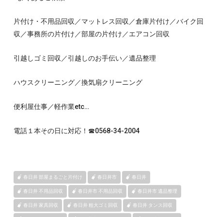
片付け・不用品回収／マットレス回収／倉庫片付け／バイク回
収／事務所の片付け／部屋の片付け／エアコン回収
引越しゴミ回収／引越しのお手伝い／遺品整理
ハウスクリーニング／換気扇クリーニング
便利屋仕事／軽作業etc…
電話１本その日に対応！☎0568-34-2004
春日井 部屋まるごと片付け
春日井市
春日井
春日井 不用品回収
春日井市 不用品回収
春日井市 遺品整理
春日井 家具回収
春日井 粗大ゴミ回収
春日井 タンス回収