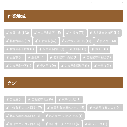
作業地域
春日井市 (142)
名古屋市北区 (15)
小牧市 (79)
名古屋市名東区 (11)
北名古屋市 (17)
名古屋市 (67)
名古屋市守山区 (10)
多治見市 (3)
名古屋市千種区 (1)
名古屋市西区 (3)
犬山市 (2)
清須市 (1)
岩倉市 (4)
豊山町 (2)
名古屋市天白区 (1)
名古屋市中村区 (1)
名古屋市中区 (1)
長久手市 (6)
名古屋市昭和区 (1)
一宮市 (1)
タグ
名古屋 (5)
名古屋市北区 (5)
家具の回収 (1)
小牧市 粗大ごみ回収 (47)
春日井市 倉庫の片付け (5)
名古屋市 粗大ゴミ (4)
北名古屋市 家具回収 (7)
名古屋市中村区 不用品 (1)
春日井 エアコン回収 (5)
春日井市 タイヤ回収 (6)
衣装ケース (1)