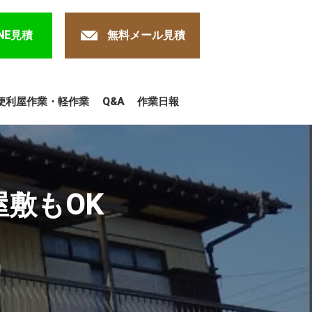
NE見積
無料メール見積
便利屋作業・軽作業
Q&A
作業日報
敷もOK