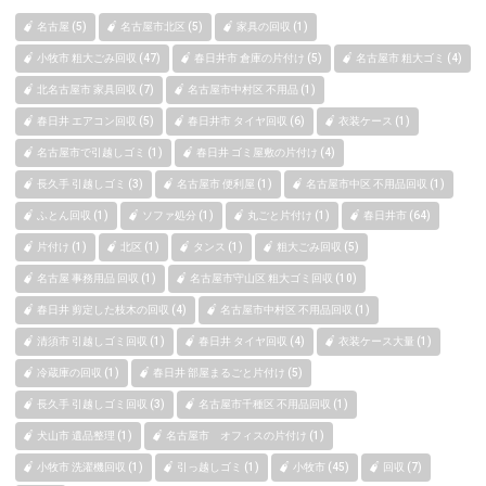
名古屋 (5)
名古屋市北区 (5)
家具の回収 (1)
小牧市 粗大ごみ回収 (47)
春日井市 倉庫の片付け (5)
名古屋市 粗大ゴミ (4)
北名古屋市 家具回収 (7)
名古屋市中村区 不用品 (1)
春日井 エアコン回収 (5)
春日井市 タイヤ回収 (6)
衣装ケース (1)
名古屋市で引越しゴミ (1)
春日井 ゴミ屋敷の片付け (4)
長久手 引越しゴミ (3)
名古屋市 便利屋 (1)
名古屋市中区 不用品回収 (1)
ふとん回収 (1)
ソファ処分 (1)
丸ごと片付け (1)
春日井市 (64)
片付け (1)
北区 (1)
タンス (1)
粗大ごみ回収 (5)
名古屋 事務用品 回収 (1)
名古屋市守山区 粗大ゴミ回収 (10)
春日井 剪定した枝木の回収 (4)
名古屋市中村区 不用品回収 (1)
清須市 引越しゴミ回収 (1)
春日井 タイヤ回収 (4)
衣装ケース大量 (1)
冷蔵庫の回収 (1)
春日井 部屋まるごと片付け (5)
長久手 引越しゴミ回収 (3)
名古屋市千種区 不用品回収 (1)
犬山市 遺品整理 (1)
名古屋市 オフィスの片付け (1)
小牧市 洗濯機回収 (1)
引っ越しゴミ (1)
小牧市 (45)
回収 (7)