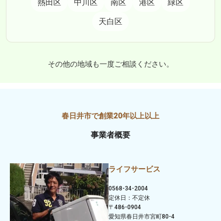
熱田区
中川区
南区
港区
緑区
天白区
その他の地域も一度ご相談ください。
事業者概要
ライフサービス
0568-34-2004
定休日：不定休
〒486-0904
愛知県春日井市宮町80-4