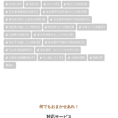
片付け (1)
北区 (1)
タンス (1)
粗大ごみ回収 (5)
名古屋 事務用品 回収 (1)
名古屋市守山区 粗大ゴミ回収 (10)
春日井 剪定した枝木の回収 (4)
名古屋市中村区 不用品回収 (1)
清須市 引越しゴミ回収 (1)
春日井 タイヤ回収 (4)
衣装ケース大量 (1)
冷蔵庫の回収 (1)
春日井 部屋まるごと片付け (5)
長久手 引越しゴミ回収 (3)
名古屋市千種区 不用品回収 (1)
犬山市 遺品整理 (1)
名古屋市 オフィスの片付け (1)
小牧市 洗濯機回収 (1)
引っ越しゴミ (1)
小牧市 (45)
回収 (7)
More..
対応サービス