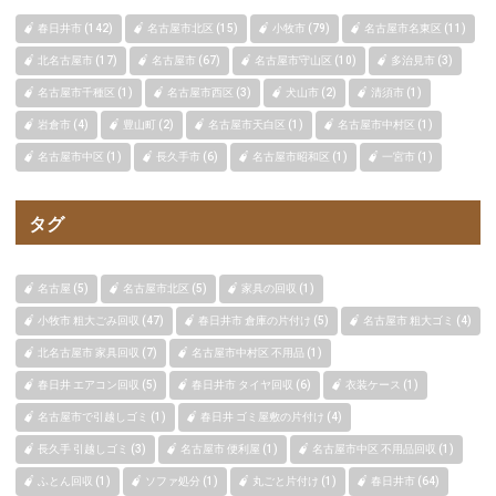
春日井市 (142)
名古屋市北区 (15)
小牧市 (79)
名古屋市名東区 (11)
北名古屋市 (17)
名古屋市 (67)
名古屋市守山区 (10)
多治見市 (3)
名古屋市千種区 (1)
名古屋市西区 (3)
犬山市 (2)
清須市 (1)
岩倉市 (4)
豊山町 (2)
名古屋市天白区 (1)
名古屋市中村区 (1)
名古屋市中区 (1)
長久手市 (6)
名古屋市昭和区 (1)
一宮市 (1)
タグ
名古屋 (5)
名古屋市北区 (5)
家具の回収 (1)
小牧市 粗大ごみ回収 (47)
春日井市 倉庫の片付け (5)
名古屋市 粗大ゴミ (4)
北名古屋市 家具回収 (7)
名古屋市中村区 不用品 (1)
春日井 エアコン回収 (5)
春日井市 タイヤ回収 (6)
衣装ケース (1)
名古屋市で引越しゴミ (1)
春日井 ゴミ屋敷の片付け (4)
長久手 引越しゴミ (3)
名古屋市 便利屋 (1)
名古屋市中区 不用品回収 (1)
ふとん回収 (1)
ソファ処分 (1)
丸ごと片付け (1)
春日井市 (64)