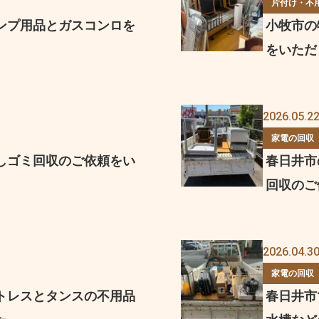
片付け・不
ンプ用品とガスコンロを
小牧市の
をいただ
2026.05.2
家電の回収
しゴミ回収のご依頼をい
春日井市
回収のご
2026.04.3
家電の回収
トレスとタンスの不用品
春日井市