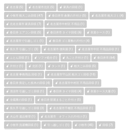
名古屋 (5)
名古屋市北区 (5)
家具の回収 (1)
小牧市 粗大ごみ回収 (47)
春日井市 倉庫の片付け (5)
名古屋市 粗大ゴミ (4)
北名古屋市 家具回収 (7)
名古屋市中村区 不用品 (1)
春日井 エアコン回収 (5)
春日井市 タイヤ回収 (6)
衣装ケース (1)
名古屋市で引越しゴミ (1)
春日井 ゴミ屋敷の片付け (4)
長久手 引越しゴミ (3)
名古屋市 便利屋 (1)
名古屋市中区 不用品回収 (1)
ふとん回収 (1)
ソファ処分 (1)
丸ごと片付け (1)
春日井市 (64)
片付け (1)
北区 (1)
タンス (1)
粗大ごみ回収 (5)
名古屋 事務用品 回収 (1)
名古屋市守山区 粗大ゴミ回収 (10)
春日井 剪定した枝木の回収 (4)
名古屋市中村区 不用品回収 (1)
清須市 引越しゴミ回収 (1)
春日井 タイヤ回収 (4)
衣装ケース大量 (1)
冷蔵庫の回収 (1)
春日井 部屋まるごと片付け (5)
長久手 引越しゴミ回収 (3)
名古屋市千種区 不用品回収 (1)
犬山市 遺品整理 (1)
名古屋市 オフィスの片付け (1)
小牧市 洗濯機回収 (1)
引っ越しゴミ (1)
小牧市 (45)
回収 (7)