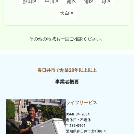
熱田区
中川区
南区
港区
緑区
天白区
その他の地域も一度ご相談ください。
事業者概要
ライフサービス
0568-34-2004
定休日：不定休
〒486-0904
愛知県春日井市宮町80-4