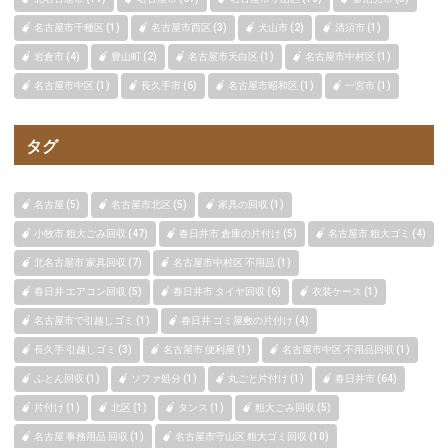
名古屋市千種区 (1)
名古屋市西区 (3)
犬山市 (2)
清須市 (1)
岩倉市 (4)
豊山町 (2)
名古屋市天白区 (1)
名古屋市中村区 (1)
名古屋市中区 (1)
長久手市 (6)
名古屋市昭和区 (1)
一宮市 (1)
タグ
名古屋 (5)
名古屋市北区 (5)
家具の回収 (1)
小牧市 粗大ごみ回収 (47)
春日井市 倉庫の片付け (5)
名古屋市 粗大ゴミ (4)
北名古屋市 家具回収 (7)
名古屋市中村区 不用品 (1)
春日井 エアコン回収 (5)
春日井市 タイヤ回収 (6)
衣装ケース (1)
名古屋市で引越しゴミ (1)
春日井 ゴミ屋敷の片付け (4)
長久手 引越しゴミ (3)
名古屋市 便利屋 (1)
名古屋市中区 不用品回収 (1)
ふとん回収 (1)
ソファ処分 (1)
丸ごと片付け (1)
春日井市 (64)
片付け (1)
北区 (1)
タンス (1)
粗大ごみ回収 (5)
名古屋 事務用品 回収 (1)
名古屋市守山区 粗大ゴミ回収 (10)