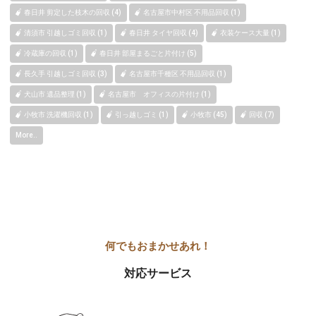
春日井 剪定した枝木の回収 (4)
名古屋市中村区 不用品回収 (1)
清須市 引越しゴミ回収 (1)
春日井 タイヤ回収 (4)
衣装ケース大量 (1)
冷蔵庫の回収 (1)
春日井 部屋まるごと片付け (5)
長久手 引越しゴミ回収 (3)
名古屋市千種区 不用品回収 (1)
犬山市 遺品整理 (1)
名古屋市 オフィスの片付け (1)
小牧市 洗濯機回収 (1)
引っ越しゴミ (1)
小牧市 (45)
回収 (7)
More..
対応サービス