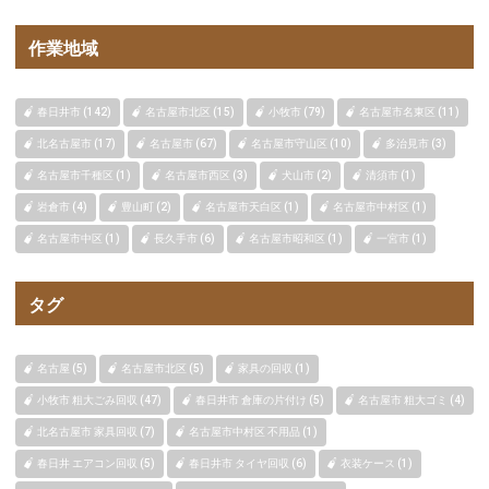
作業地域
春日井市 (142)
名古屋市北区 (15)
小牧市 (79)
名古屋市名東区 (11)
北名古屋市 (17)
名古屋市 (67)
名古屋市守山区 (10)
多治見市 (3)
名古屋市千種区 (1)
名古屋市西区 (3)
犬山市 (2)
清須市 (1)
岩倉市 (4)
豊山町 (2)
名古屋市天白区 (1)
名古屋市中村区 (1)
名古屋市中区 (1)
長久手市 (6)
名古屋市昭和区 (1)
一宮市 (1)
タグ
名古屋 (5)
名古屋市北区 (5)
家具の回収 (1)
小牧市 粗大ごみ回収 (47)
春日井市 倉庫の片付け (5)
名古屋市 粗大ゴミ (4)
北名古屋市 家具回収 (7)
名古屋市中村区 不用品 (1)
春日井 エアコン回収 (5)
春日井市 タイヤ回収 (6)
衣装ケース (1)