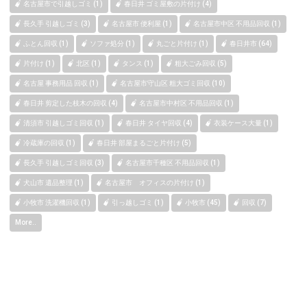
名古屋市で引越しゴミ (1)
春日井 ゴミ屋敷の片付け (4)
長久手 引越しゴミ (3)
名古屋市 便利屋 (1)
名古屋市中区 不用品回収 (1)
ふとん回収 (1)
ソファ処分 (1)
丸ごと片付け (1)
春日井市 (64)
片付け (1)
北区 (1)
タンス (1)
粗大ごみ回収 (5)
名古屋 事務用品 回収 (1)
名古屋市守山区 粗大ゴミ回収 (10)
春日井 剪定した枝木の回収 (4)
名古屋市中村区 不用品回収 (1)
清須市 引越しゴミ回収 (1)
春日井 タイヤ回収 (4)
衣装ケース大量 (1)
冷蔵庫の回収 (1)
春日井 部屋まるごと片付け (5)
長久手 引越しゴミ回収 (3)
名古屋市千種区 不用品回収 (1)
犬山市 遺品整理 (1)
名古屋市 オフィスの片付け (1)
小牧市 洗濯機回収 (1)
引っ越しゴミ (1)
小牧市 (45)
回収 (7)
More..