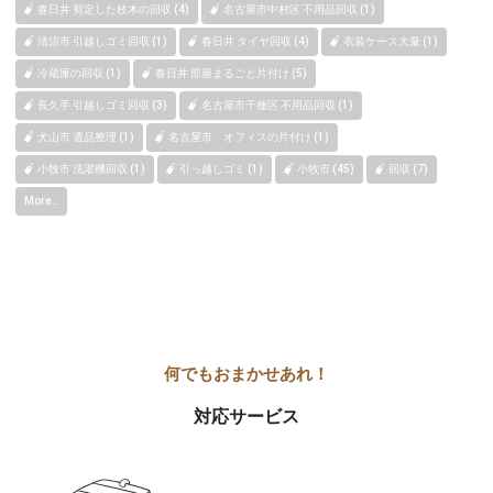
春日井 剪定した枝木の回収 (4)
名古屋市中村区 不用品回収 (1)
清須市 引越しゴミ回収 (1)
春日井 タイヤ回収 (4)
衣装ケース大量 (1)
冷蔵庫の回収 (1)
春日井 部屋まるごと片付け (5)
長久手 引越しゴミ回収 (3)
名古屋市千種区 不用品回収 (1)
犬山市 遺品整理 (1)
名古屋市 オフィスの片付け (1)
小牧市 洗濯機回収 (1)
引っ越しゴミ (1)
小牧市 (45)
回収 (7)
More..
対応サービス