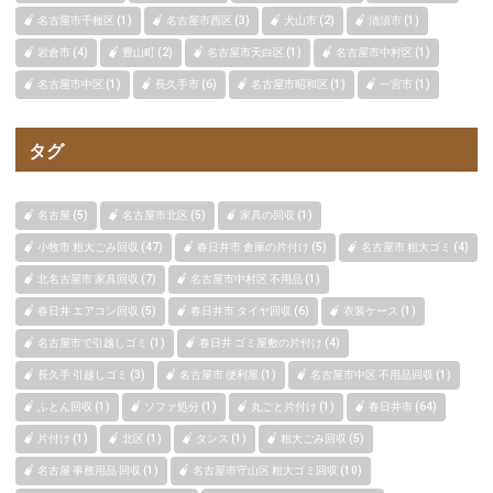
名古屋市千種区 (1)
名古屋市西区 (3)
犬山市 (2)
清須市 (1)
岩倉市 (4)
豊山町 (2)
名古屋市天白区 (1)
名古屋市中村区 (1)
名古屋市中区 (1)
長久手市 (6)
名古屋市昭和区 (1)
一宮市 (1)
タグ
名古屋 (5)
名古屋市北区 (5)
家具の回収 (1)
小牧市 粗大ごみ回収 (47)
春日井市 倉庫の片付け (5)
名古屋市 粗大ゴミ (4)
北名古屋市 家具回収 (7)
名古屋市中村区 不用品 (1)
春日井 エアコン回収 (5)
春日井市 タイヤ回収 (6)
衣装ケース (1)
名古屋市で引越しゴミ (1)
春日井 ゴミ屋敷の片付け (4)
長久手 引越しゴミ (3)
名古屋市 便利屋 (1)
名古屋市中区 不用品回収 (1)
ふとん回収 (1)
ソファ処分 (1)
丸ごと片付け (1)
春日井市 (64)
片付け (1)
北区 (1)
タンス (1)
粗大ごみ回収 (5)
名古屋 事務用品 回収 (1)
名古屋市守山区 粗大ゴミ回収 (10)