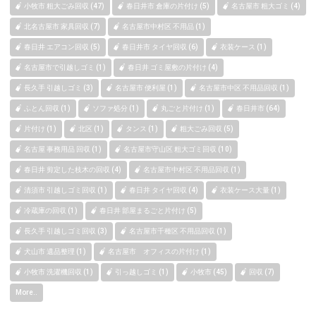
小牧市 粗大ごみ回収 (47)
春日井市 倉庫の片付け (5)
名古屋市 粗大ゴミ (4)
北名古屋市 家具回収 (7)
名古屋市中村区 不用品 (1)
春日井 エアコン回収 (5)
春日井市 タイヤ回収 (6)
衣装ケース (1)
名古屋市で引越しゴミ (1)
春日井 ゴミ屋敷の片付け (4)
長久手 引越しゴミ (3)
名古屋市 便利屋 (1)
名古屋市中区 不用品回収 (1)
ふとん回収 (1)
ソファ処分 (1)
丸ごと片付け (1)
春日井市 (64)
片付け (1)
北区 (1)
タンス (1)
粗大ごみ回収 (5)
名古屋 事務用品 回収 (1)
名古屋市守山区 粗大ゴミ回収 (10)
春日井 剪定した枝木の回収 (4)
名古屋市中村区 不用品回収 (1)
清須市 引越しゴミ回収 (1)
春日井 タイヤ回収 (4)
衣装ケース大量 (1)
冷蔵庫の回収 (1)
春日井 部屋まるごと片付け (5)
長久手 引越しゴミ回収 (3)
名古屋市千種区 不用品回収 (1)
犬山市 遺品整理 (1)
名古屋市 オフィスの片付け (1)
小牧市 洗濯機回収 (1)
引っ越しゴミ (1)
小牧市 (45)
回収 (7)
More..