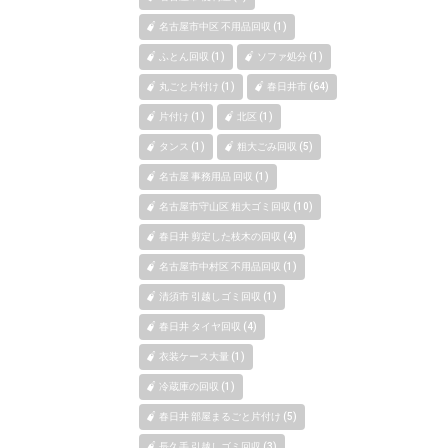
名古屋市中区 不用品回収 (1)
ふとん回収 (1)
ソファ処分 (1)
丸ごと片付け (1)
春日井市 (64)
片付け (1)
北区 (1)
タンス (1)
粗大ごみ回収 (5)
名古屋 事務用品 回収 (1)
名古屋市守山区 粗大ゴミ回収 (10)
春日井 剪定した枝木の回収 (4)
名古屋市中村区 不用品回収 (1)
清須市 引越しゴミ回収 (1)
春日井 タイヤ回収 (4)
衣装ケース大量 (1)
冷蔵庫の回収 (1)
春日井 部屋まるごと片付け (5)
長久手 引越しゴミ回収 (3)