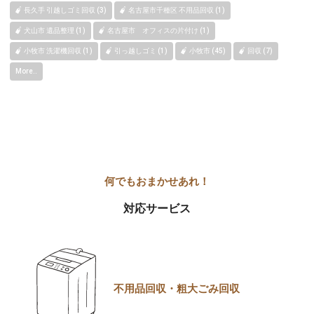
長久手 引越しゴミ回収 (3)
名古屋市千種区 不用品回収 (1)
犬山市 遺品整理 (1)
名古屋市 オフィスの片付け (1)
小牧市 洗濯機回収 (1)
引っ越しゴミ (1)
小牧市 (45)
回収 (7)
More..
対応サービス
不用品回収・粗大ごみ回収