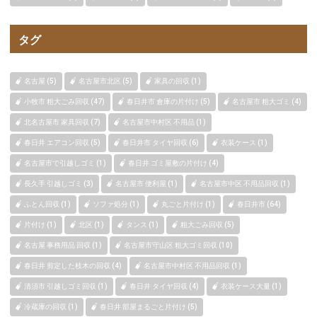
タグ
名古屋 (5)
名古屋市北区 (5)
家具の回収 (1)
小牧市 粗大ごみ回収 (47)
春日井市 倉庫の片付け (5)
名古屋市 粗大ゴミ (4)
北名古屋市 家具回収 (7)
名古屋市中村区 不用品 (1)
春日井 エアコン回収 (5)
春日井市 タイヤ回収 (6)
衣装ケース (1)
名古屋市で引越しゴミ (1)
春日井 ゴミ屋敷の片付け (4)
長久手 引越しゴミ (3)
名古屋市 便利屋 (1)
名古屋市中区 不用品回収 (1)
ふとん回収 (1)
ソファ処分 (1)
丸ごと片付け (1)
春日井市 (64)
片付け (1)
北区 (1)
タンス (1)
粗大ごみ回収 (5)
名古屋 事務用品 回収 (1)
名古屋市守山区 粗大ゴミ回収 (10)
春日井 剪定した枝木の回収 (4)
名古屋市中村区 不用品回収 (1)
清須市 引越しゴミ回収 (1)
春日井 タイヤ回収 (4)
衣装ケース大量 (1)
冷蔵庫の回収 (1)
春日井 部屋まるごと片付け (5)