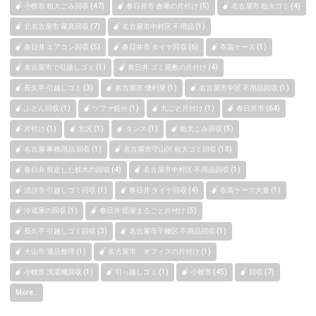
小牧市 粗大ごみ回収 (47)
春日井市 倉庫の片付け (5)
名古屋市 粗大ゴミ (4)
北名古屋市 家具回収 (7)
名古屋市中村区 不用品 (1)
春日井 エアコン回収 (5)
春日井市 タイヤ回収 (6)
衣装ケース (1)
名古屋市で引越しゴミ (1)
春日井 ゴミ屋敷の片付け (4)
長久手 引越しゴミ (3)
名古屋市 便利屋 (1)
名古屋市中区 不用品回収 (1)
ふとん回収 (1)
ソファ処分 (1)
丸ごと片付け (1)
春日井市 (64)
片付け (1)
北区 (1)
タンス (1)
粗大ごみ回収 (5)
名古屋 事務用品 回収 (1)
名古屋市守山区 粗大ゴミ回収 (10)
春日井 剪定した枝木の回収 (4)
名古屋市中村区 不用品回収 (1)
清須市 引越しゴミ回収 (1)
春日井 タイヤ回収 (4)
衣装ケース大量 (1)
冷蔵庫の回収 (1)
春日井 部屋まるごと片付け (5)
長久手 引越しゴミ回収 (3)
名古屋市千種区 不用品回収 (1)
犬山市 遺品整理 (1)
名古屋市 オフィスの片付け (1)
小牧市 洗濯機回収 (1)
引っ越しゴミ (1)
小牧市 (45)
回収 (7)
More..