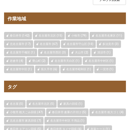
作業地域
春日井市 (142)
名古屋市北区 (15)
小牧市 (79)
名古屋市名東区 (11)
北名古屋市 (17)
名古屋市 (67)
名古屋市守山区 (10)
多治見市 (3)
名古屋市千種区 (1)
名古屋市西区 (3)
犬山市 (2)
清須市 (1)
岩倉市 (4)
豊山町 (2)
名古屋市天白区 (1)
名古屋市中村区 (1)
名古屋市中区 (1)
長久手市 (6)
名古屋市昭和区 (1)
一宮市 (1)
タグ
名古屋 (5)
名古屋市北区 (5)
家具の回収 (1)
小牧市 粗大ごみ回収 (47)
春日井市 倉庫の片付け (5)
名古屋市 粗大ゴミ (4)
北名古屋市 家具回収 (7)
名古屋市中村区 不用品 (1)
春日井 エアコン回収 (5)
春日井市 タイヤ回収 (6)
衣装ケース (1)