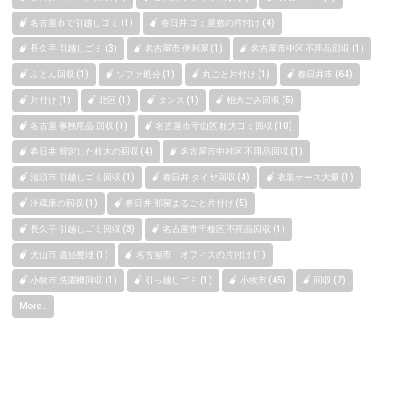
名古屋市で引越しゴミ (1)
春日井 ゴミ屋敷の片付け (4)
長久手 引越しゴミ (3)
名古屋市 便利屋 (1)
名古屋市中区 不用品回収 (1)
ふとん回収 (1)
ソファ処分 (1)
丸ごと片付け (1)
春日井市 (64)
片付け (1)
北区 (1)
タンス (1)
粗大ごみ回収 (5)
名古屋 事務用品 回収 (1)
名古屋市守山区 粗大ゴミ回収 (10)
春日井 剪定した枝木の回収 (4)
名古屋市中村区 不用品回収 (1)
清須市 引越しゴミ回収 (1)
春日井 タイヤ回収 (4)
衣装ケース大量 (1)
冷蔵庫の回収 (1)
春日井 部屋まるごと片付け (5)
長久手 引越しゴミ回収 (3)
名古屋市千種区 不用品回収 (1)
犬山市 遺品整理 (1)
名古屋市 オフィスの片付け (1)
小牧市 洗濯機回収 (1)
引っ越しゴミ (1)
小牧市 (45)
回収 (7)
More..