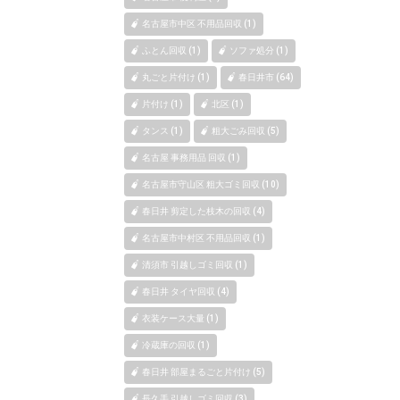
名古屋市中区 不用品回収 (1)
ふとん回収 (1)
ソファ処分 (1)
丸ごと片付け (1)
春日井市 (64)
片付け (1)
北区 (1)
タンス (1)
粗大ごみ回収 (5)
名古屋 事務用品 回収 (1)
名古屋市守山区 粗大ゴミ回収 (10)
春日井 剪定した枝木の回収 (4)
名古屋市中村区 不用品回収 (1)
清須市 引越しゴミ回収 (1)
春日井 タイヤ回収 (4)
衣装ケース大量 (1)
冷蔵庫の回収 (1)
春日井 部屋まるごと片付け (5)
長久手 引越しゴミ回収 (3)