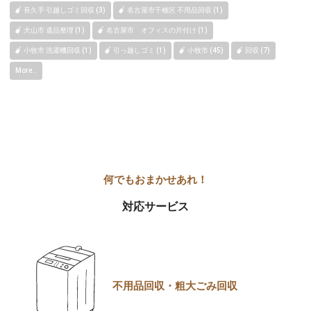
長久手 引越しゴミ回収 (3)
名古屋市千種区 不用品回収 (1)
犬山市 遺品整理 (1)
名古屋市 オフィスの片付け (1)
小牧市 洗濯機回収 (1)
引っ越しゴミ (1)
小牧市 (45)
回収 (7)
More..
対応サービス
不用品回収・粗大ごみ回収