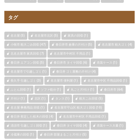
タグ
名古屋 (5)
名古屋市北区 (5)
家具の回収 (1)
小牧市 粗大ごみ回収 (47)
春日井市 倉庫の片付け (5)
名古屋市 粗大ゴミ (4)
北名古屋市 家具回収 (7)
名古屋市中村区 不用品 (1)
春日井 エアコン回収 (5)
春日井市 タイヤ回収 (6)
衣装ケース (1)
名古屋市で引越しゴミ (1)
春日井 ゴミ屋敷の片付け (4)
長久手 引越しゴミ (3)
名古屋市 便利屋 (1)
名古屋市中区 不用品回収 (1)
ふとん回収 (1)
ソファ処分 (1)
丸ごと片付け (1)
春日井市 (64)
片付け (1)
北区 (1)
タンス (1)
粗大ごみ回収 (5)
名古屋 事務用品 回収 (1)
名古屋市守山区 粗大ゴミ回収 (10)
春日井 剪定した枝木の回収 (4)
名古屋市中村区 不用品回収 (1)
清須市 引越しゴミ回収 (1)
春日井 タイヤ回収 (4)
衣装ケース大量 (1)
冷蔵庫の回収 (1)
春日井 部屋まるごと片付け (5)