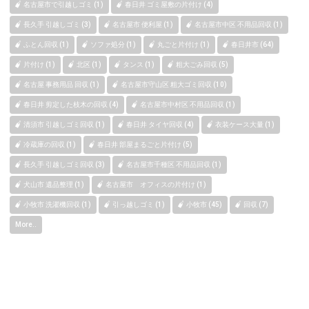
名古屋市で引越しゴミ (1)
春日井 ゴミ屋敷の片付け (4)
長久手 引越しゴミ (3)
名古屋市 便利屋 (1)
名古屋市中区 不用品回収 (1)
ふとん回収 (1)
ソファ処分 (1)
丸ごと片付け (1)
春日井市 (64)
片付け (1)
北区 (1)
タンス (1)
粗大ごみ回収 (5)
名古屋 事務用品 回収 (1)
名古屋市守山区 粗大ゴミ回収 (10)
春日井 剪定した枝木の回収 (4)
名古屋市中村区 不用品回収 (1)
清須市 引越しゴミ回収 (1)
春日井 タイヤ回収 (4)
衣装ケース大量 (1)
冷蔵庫の回収 (1)
春日井 部屋まるごと片付け (5)
長久手 引越しゴミ回収 (3)
名古屋市千種区 不用品回収 (1)
犬山市 遺品整理 (1)
名古屋市 オフィスの片付け (1)
小牧市 洗濯機回収 (1)
引っ越しゴミ (1)
小牧市 (45)
回収 (7)
More..