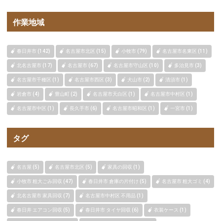
作業地域
春日井市 (142)
名古屋市北区 (15)
小牧市 (79)
名古屋市名東区 (11)
北名古屋市 (17)
名古屋市 (67)
名古屋市守山区 (10)
多治見市 (3)
名古屋市千種区 (1)
名古屋市西区 (3)
犬山市 (2)
清須市 (1)
岩倉市 (4)
豊山町 (2)
名古屋市天白区 (1)
名古屋市中村区 (1)
名古屋市中区 (1)
長久手市 (6)
名古屋市昭和区 (1)
一宮市 (1)
タグ
名古屋 (5)
名古屋市北区 (5)
家具の回収 (1)
小牧市 粗大ごみ回収 (47)
春日井市 倉庫の片付け (5)
名古屋市 粗大ゴミ (4)
北名古屋市 家具回収 (7)
名古屋市中村区 不用品 (1)
春日井 エアコン回収 (5)
春日井市 タイヤ回収 (6)
衣装ケース (1)