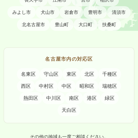
長久手市
江南市
一宮市
稲沢市
みよし市
犬山市
岩倉市
豊明市
清須市
北名古屋市
豊山町
大口町
扶桑町
名古屋市内の対応区
名東区
守山区
東区
北区
千種区
西区
中村区
中区
昭和区
瑞穂区
熱田区
中川区
南区
港区
緑区
天白区
その他の地域も一度ご相談ください。